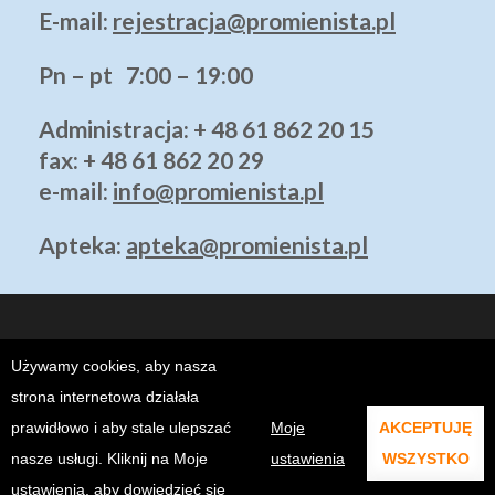
E-mail:
rejestracja@promienista.pl
Pn – pt 7:00 – 19:00
Administracja
: + 48 61 862 20 15
fax: + 48 61 862 20 29
e-mail:
info@promienista.pl
Apteka:
apteka@promienista.pl
Używamy cookies, aby nasza
strona internetowa działała
prawidłowo i aby stale ulepszać
Moje
AKCEPTUJĘ
Copyright ©2026
Klinika Promienista Poznań - Prywatny Szpital
.
ALTSEO.PL
. @2021 KLINIKA PROMIENISTA.
nasze usługi. Kliknij na Moje
ustawienia
WSZYSTKO
ustawienia, aby dowiedzieć się