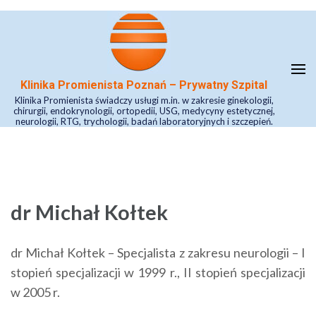
Skip
to
content
(Press
Klinika Promienista Poznań – Prywatny Szpital
Enter)
Klinika Promienista świadczy usługi m.in. w zakresie ginekologii,
chirurgii, endokrynologii, ortopedii, USG, medycyny estetycznej,
neurologii, RTG, trychologii, badań laboratoryjnych i szczepień.
dr Michał Kołtek
dr Michał Kołtek – Specjalista z zakresu neurologii – I
stopień specjalizacji w 1999 r., II stopień specjalizacji
w 2005 r.