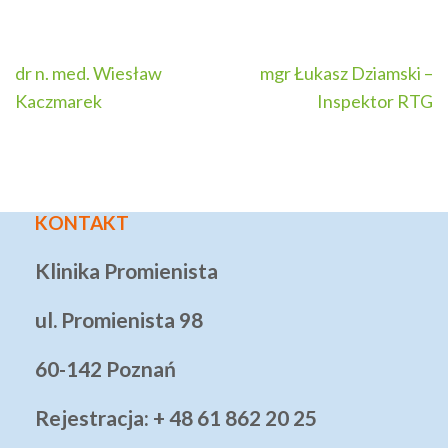
Nawigacja
dr n. med. Wiesław
mgr Łukasz Dziamski –
wpisu
Kaczmarek
Inspektor RTG
KONTAKT
Klinika Promienista
ul. Promienista 98
60-142 Poznań
Rejestracja: + 48 61 862 20 25