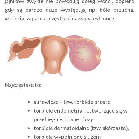
jajników zwykle nie powodują dolegliwości, dopiero
gdy są bardzo duże występują np. bóle brzucha,
wzdęcia, zaparcia, często oddawany jest mocz.
Najczęstsze to:
surowicze – tzw. torbiele proste,
torbiele endometrialne, tworzące się w
przebiegu endometriozy
torbiele dermatoidalne (tzw. skórzaste),
torbiele wypełnione śluzem,