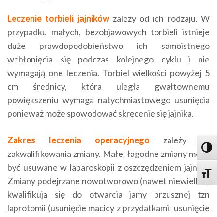
Leczenie torbieli jajników
zależy od ich rodzaju. W
przypadku małych, bezobjawowych torbieli istnieje
duże prawdopodobieństwo ich samoistnego
wchłonięcia się podczas kolejnego cyklu i nie
wymagają one leczenia. Torbiel wielkości powyżej 5
cm średnicy, która uległa gwałtownemu
powiększeniu wymaga natychmiastowego usunięcia
ponieważ może spowodować skręcenie się jajnika.
Zakres leczenia operacyjnego
zależy od
Toggl
zakwalifikowania zmiany. Małe, łagodne zmiany mogą
być usuwane w
laparoskopii
z oszczędzeniem jajnika.
Toggle
Zmiany podejrzane nowotworowo (nawet niewielkie)
kwalifikują się do otwarcia jamy brzusznej tzn
laprotomii
(
usunięcie macicy z przydatkami
;
usunięcie