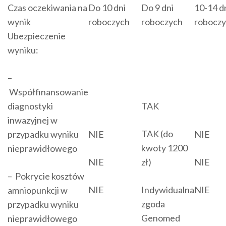
Czas oczekiwania na
Do 10 dni
Do 9 dni
10-14 d
wynik
roboczych
roboczych
robocz
Ubezpieczenie
wyniku:
–
Współfinansowanie
diagnostyki
TAK
inwazyjnej w
TAK (do
przypadku wyniku
NIE
NIE
kwoty 1200
nieprawidłowego
NIE
zł)
NIE
– Pokrycie kosztów
NIE
Indywidualna
NIE
amniopunkcji w
zgoda
przypadku wyniku
Genomed
nieprawidłowego