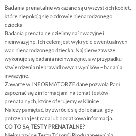
Badania prenatalne
wskazane są u wszystkich kobiet,
które niepokoją się o zdrowie nienarodzonego
dziecka.
Badania prenatalne dzielimy na inwazyjne i
nieinwazyjne. Ich celem jest wykrycie ewentualnych
wad nienarodzonego dziecka. Najpierw zawsze
wykonuje się badania nieinwazyjne, a w przypadku
stwierdzenia nieprawidłowych wyników – badania
inwazyjne.
Zawarte w INFORMATORZE dane pozwolą Pani
zapoznać się z informacjami na temat testów
prenatalnych, które oferujemy w Klinice
Należy pamiętać, by zwrócić się do lekarza, gdy
potrzebna jest rada lub dodatkowa informacja.
CO TO SĄ TESTY PRENATALNE?
Nieinwazyjne Testy Trisomii Płodu zapewniają