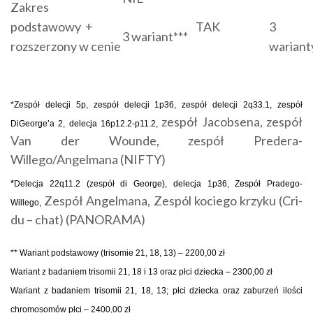
Zakres
podstawowy +
TAK
3
3 wariant***
rozszerzony w cenie
wariant
*
Zespół delecji 5p, zespół delecji 1p36, zespół delecji 2q33.1, zespół
zespół Jacobsena, zespół
DiGeorge’a 2, delecja
16p12.2-p11.2,
Van der Wounde, zespół
Predera-
Willego/Angelmana
(NIFTY)
*
Delecja 22q11.2 (zespół di George), delecja 1p36, Zespół
Pradego-
Zespół Angelmana, Zespól kociego krzyku
(Cri-
Willego,
du
– chat) (PANORAMA)
*
* Wariant podstawowy (trisomie 21, 18, 13) – 2200,00 zł
Wariant z badaniem trisomii 21, 18 i 13 oraz płci dziecka – 2300,00 zł
Wariant z badaniem trisomii 21, 18, 13; płci dziecka oraz zaburzeń ilości
chromosomów płci – 2400,00 zł