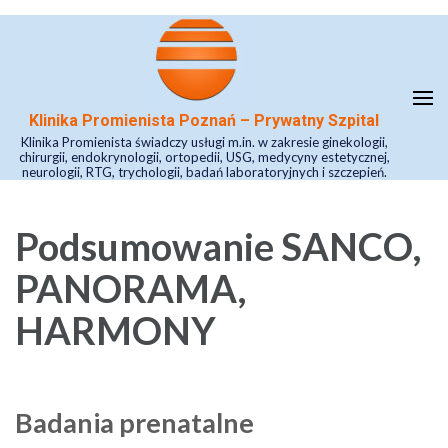
Skip
to
content
(Press
Klinika Promienista Poznań – Prywatny Szpital
Enter)
Klinika Promienista świadczy usługi m.in. w zakresie ginekologii,
chirurgii, endokrynologii, ortopedii, USG, medycyny estetycznej,
neurologii, RTG, trychologii, badań laboratoryjnych i szczepień.
Podsumowanie SANCO,
PANORAMA,
HARMONY
Badania prenatalne