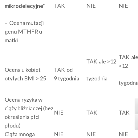
TAK
NIE
NIE
mikrodelecyjne*
– Ocena mutacji
genu MTHFR u
matki
TAK al
TAK ale >12
>12
Ocena u kobiet
TAK od
otyłych BMI > 25
9 tygodnia
tygodnia
tygodni
Ocena ryzyka w
T
ciąży bliźniaczej (bez
NIE
TAK
TAK
określenia płci
T
płodu)
Ciąża mnoga
NIE
NIE
NIE