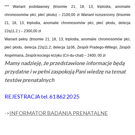
*** Wariant podstawowy (trisomie 21, 18, 13; triplodia, anomalie
chromosomów płci, płeć płodu) – 2100,00 zł Wariant rozszerzony (trisomie
21, 18, 13; triplodia, anomalie chromosomów płci, płeć płodu, delecja
22q11.2 ) – 2300,00 zł
Wariant pełny (trisomie 21, 18, 13; triplodia, anomalie chromosomów płci,
płeć płodu, delecja 22q11.2; delecja 1p36, Zespół
Pradego-Willego,
Zespól
Angelmana, Zespół kociego krzyku
(Cri-du-chat)
– 2400, 00 zł
Mamy nadzieję, że przedstawione informacje będą
przydatne i w pełni zaspokoją Pani wiedzę na temat
testów
prenatalnych
REJESTRACJA tel. 61 862 20 25
->
INFORMATOR BADANIA PRENATALNE