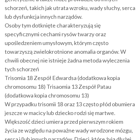
schorzeń, takich jak utrata wzroku, wady słuchy, serca
lub dysfunkcja innych narządów.
Osoby tym dotknięte charakteryzują się
specyficznymi cechami rysów twarzy oraz
upośledzeniem umysłowym, którym często
towarzyszą zwielokrotnione anomalia organów. W
chwili obecnej nie istnieje żadna metoda wyleczenia
tych schorzeń
Trisomia 18 Zespół Edwardsa (dodatkowa kopia
chromosomu 18) Trisaomia 13 Zespół Patau
(dodatkowa kopia chromosomu 13)
W przypadku trisomii 18 oraz 13 często płód obumiera
jeszcze w macicy lub dziecko rodzi się martwe.
Większość dzieci umiera przed pierwszym rokiem
życia ze względu na poważne wady wrodzone mózgu,
serca i/lub innych narządów. Dzieci, które żyją dłużej