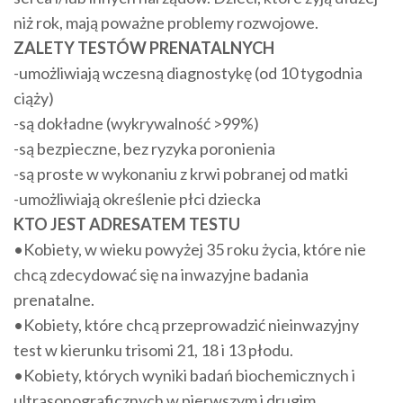
niż rok, mają poważne problemy rozwojowe.
ZALETY TESTÓW PRENATALNYCH
-umożliwiają wczesną diagnostykę (od 10 tygodnia
ciąży)
-są dokładne (wykrywalność >99%)
-są bezpieczne, bez ryzyka poronienia
-są proste w wykonaniu z krwi pobranej od matki
-umożliwiają określenie płci dziecka
KTO JEST ADRESATEM TESTU
•Kobiety, w wieku powyżej 35 roku życia, które nie
chcą zdecydować się na inwazyjne badania
prenatalne.
•Kobiety, które chcą przeprowadzić nieinwazyjny
test w kierunku trisomi 21, 18 i 13 płodu.
•Kobiety, których wyniki badań biochemicznych i
ultrasonograficznych w pierwszym i drugim