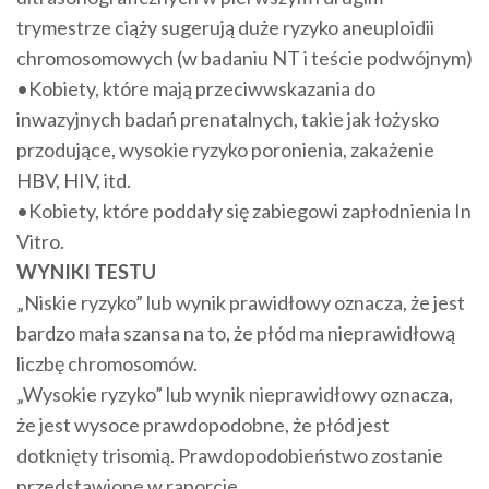
trymestrze ciąży sugerują duże ryzyko aneuploidii
chromosomowych (w badaniu NT i teście podwójnym)
•Kobiety, które mają przeciwwskazania do
inwazyjnych badań prenatalnych, takie jak łożysko
przodujące, wysokie ryzyko poronienia, zakażenie
HBV, HIV, itd.
•Kobiety, które poddały się zabiegowi zapłodnienia In
Vitro.
WYNIKI TESTU
„Niskie ryzyko” lub wynik prawidłowy oznacza, że jest
bardzo mała szansa na to, że płód ma nieprawidłową
liczbę chromosomów.
„Wysokie ryzyko” lub wynik nieprawidłowy oznacza,
że jest wysoce prawdopodobne, że płód jest
dotknięty trisomią. Prawdopodobieństwo zostanie
przedstawione w raporcie.