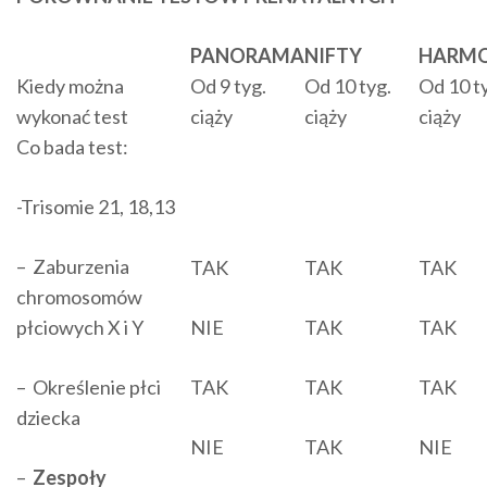
PANORAMA
NIFTY
HARM
Kiedy można
Od 9 tyg.
Od 10 tyg.
Od 10 t
wykonać test
ciąży
ciąży
ciąży
Co bada test:
-Trisomie 21, 18,13
– Zaburzenia
TAK
TAK
TAK
chromosomów
płciowych X i Y
NIE
TAK
TAK
– Określenie płci
TAK
TAK
TAK
dziecka
NIE
TAK
NIE
–
Zespoły