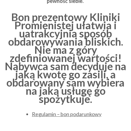
pewność siebie.
Bon prezentowy Kliniki
Promienistej ułatwia i
uatrakcyjnia sposób
obdarowywania bliskich.
Nie ma z góry
zdefiniowanej wartości!
Nabywca sam decyduje na
jaką kwotę go zasili, a
obdarowany sam wybiera
na jaką usługę go
spożytkuje.
Regulamin – bon podarunkowy