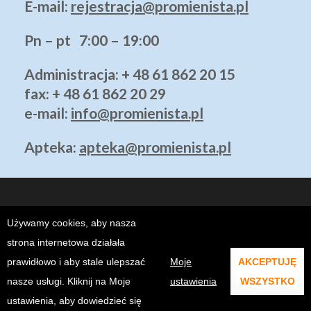
E-mail:
rejestracja@promienista.pl
Pn – pt 7:00 – 19:00
Administracja
: + 48 61 862 20 15
fax: + 48 61 862 20 29
e-mail:
info@promienista.pl
Apteka:
apteka@promienista.pl
Używamy cookies, aby nasza
strona internetowa działała
prawidłowo i aby stale ulepszać
Moje
AKCEPTUJĘ
Copyright ©2026
Klinika Promienista Poznań - Prywatny Szpital
.
ALTSEO.PL
. @2021 KLINIKA PROMIENISTA.
nasze usługi. Kliknij na Moje
ustawienia
WSZYSTKO
ustawienia, aby dowiedzieć się