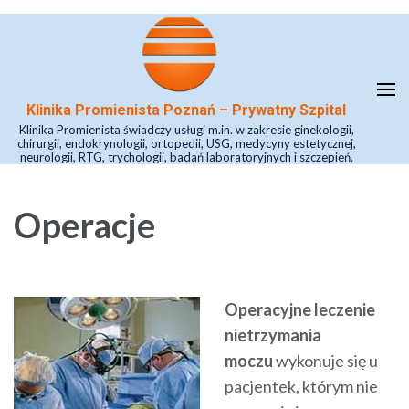
Skip
to
content
(Press
Klinika Promienista Poznań – Prywatny Szpital
Enter)
Klinika Promienista świadczy usługi m.in. w zakresie ginekologii,
chirurgii, endokrynologii, ortopedii, USG, medycyny estetycznej,
neurologii, RTG, trychologii, badań laboratoryjnych i szczepień.
Operacje
Operacyjne leczenie
nietrzymania
moczu
wykonuje się u
pacjentek, którym nie