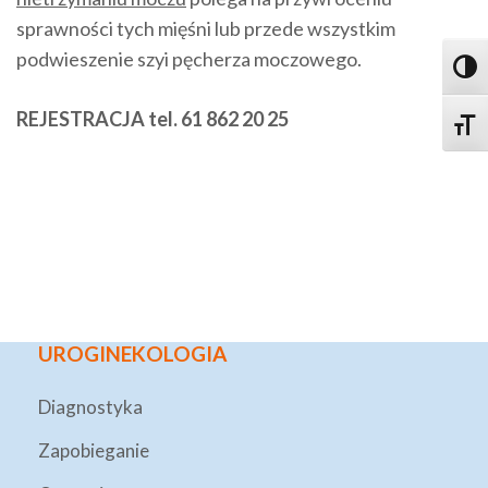
sprawności tych mięśni lub przede wszystkim
podwieszenie szyi pęcherza moczowego.
Toggl
REJESTRACJA tel. 61 862 20 25
Toggle
UROGINEKOLOGIA
Diagnostyka
Zapobieganie