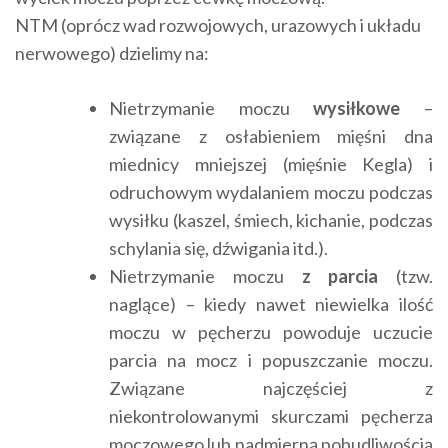
NTM (oprócz wad rozwojowych, urazowych i układu
nerwowego) dzielimy na:
Nietrzymanie moczu
wysiłkowe
–
związane z osłabieniem mięśni dna
miednicy mniejszej (mięśnie Kegla) i
odruchowym wydalaniem moczu podczas
wysiłku (kaszel, śmiech, kichanie, podczas
schylania się, dźwigania itd.).
Nietrzymanie moczu
z parcia
(tzw.
naglące) – kiedy nawet niewielka ilość
moczu w pęcherzu powoduje uczucie
parcia na mocz i popuszczanie moczu.
Związane najczęściej z
niekontrolowanymi skurczami pęcherza
moczowego lub nadmierną pobudliwością