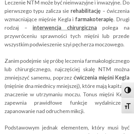
Leczenie NTM może być nieinwazyjne i inwazyjne. Do
pierwszego typu zalicza sie
rehabilitację
– ćwiczenia
wzmacniające mięśnie Kegla i
farmakoterapię
. Drugi
rodzaj –
interwencja chirurgiczna
polega na
przywróceniu sprawności tych mięśni lub przede
wszystkim podwieszenie szyi pęcherza moczowego.
Zanim podejmie się próbę leczenia farmakologicznego
lub chirurgicznego, najczęściej skalę NTM można
zmniejszyć samemu, poprzez
ćwiczenia mięśni Kegla
(mięśnie dna miednicy mniejszej), które mają kapitalne
Toggl
znaczenie w utrzymaniu moczu. Tonus mięśni Kegla
zapewnia prawidłowe funkcje wydalnicze i
Toggle
zapanowanie nad odruchem mikcji.
Podstawowym jednak elementem, który musi być