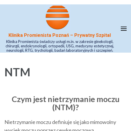
Skip
to
content
(Press
Klinika Promienista Poznań – Prywatny Szpital
Enter)
Klinika Promienista świadczy usługi m.in. w zakresie ginekologii,
chirurgii, endokrynologii, ortopedii, USG, medycyny estetycznej,
neurologii, RTG, trychologii, badań laboratoryjnych i szczepień.
NTM
Czym jest nietrzymanie moczu
(NTM)?
Nietrzymanie moczu definiuje się jako mimowolny
wyciek moczu poprzez cewkę moczową.