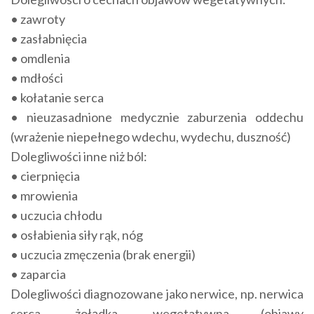
• zawroty
• zasłabnięcia
• omdlenia
• mdłości
• kołatanie serca
• nieuzasadnione medycznie zaburzenia oddechu
(wrażenie niepełnego wdechu, wydechu, duszność)
Dolegliwości inne niż ból:
• cierpnięcia
• mrowienia
• uczucia chłodu
• osłabienia siły rąk, nóg
• uczucia zmęczenia (brak energii)
• zaparcia
Dolegliwości diagnozowane jako nerwice, np. nerwica
serca, żołądka, wegetatywna (objawy