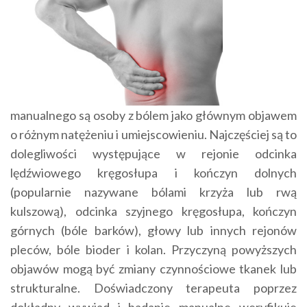
manualnego są osoby z bólem jako głównym objawem
o różnym natężeniu i umiejscowieniu. Najczęściej są to
dolegliwości występujące w rejonie odcinka
lędźwiowego kręgosłupa i kończyn dolnych
(popularnie nazywane bólami krzyża lub rwą
kulszową), odcinka szyjnego kręgosłupa, kończyn
górnych (bóle barków), głowy lub innych rejonów
pleców, bóle bioder i kolan. Przyczyną powyższych
objawów mogą być zmiany czynnościowe tkanek lub
strukturalne. Doświadczony terapeuta poprzez
dokładny wywiad i badanie manualne weryfikuje