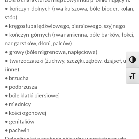
• kończyn dolnych (rwa kulszowa, bóle bioder, kolan,
stóp)
• kręgosłupa lędźwiowego, piersiowego, szyjnego
• kończyn górnych (rwa ramienna, bóle barków, łokci,
nadgarstków, dłoni, palców)
• głowy (bóle migrenowe, napięciowe)
• twarzoczaszki (żuchwy, szczęki, zębów, dziąseł, uszu
Toggl
i inne)
Toggle
• brzucha
• podbrzusza
• bóle klatki piersiowej
• miednicy
• kości ogonowej
• genitaliów
• pachwin
Dolegliwości o cechach objawów wegetatywnych: