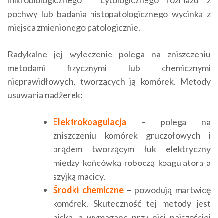
mikrobiologicznego i cytologicznego rozmazu z
pochwy lub badania histopatologicznego wycinka z
miejsca zmienionego patologicznie.
Radykalne jej wyleczenie polega na zniszczeniu
metodami fizycznymi lub chemicznymi
nieprawidłowych, tworzących ją komórek. Metody
usuwania nadżerek:
Elektrokoagulacja
– polega na
zniszczeniu komórek gruczołowych i
prądem tworzącym łuk elektryczny
między końcówką roboczą koagulatora a
szyjką macicy.
Środki chemiczne
– powodują martwicę
komórek. Skuteczność tej metody jest
niska, a wymagane przy niej najczęściej