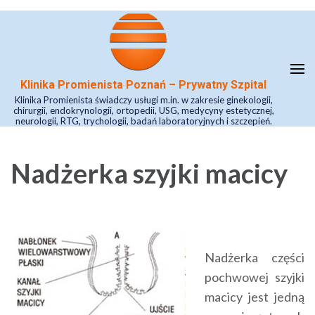
Skip
to
content
(Press
Klinika Promienista Poznań – Prywatny Szpital
Enter)
Klinika Promienista świadczy usługi m.in. w zakresie ginekologii,
chirurgii, endokrynologii, ortopedii, USG, medycyny estetycznej,
neurologii, RTG, trychologii, badań laboratoryjnych i szczepień.
Nadżerka szyjki macicy
Nadżerka części
pochwowej szyjki
macicy jest jedną