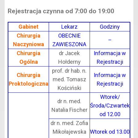
Rejestracja czynna od 7:00 do 19:00
Gabinet
Lekarz
Godziny
Chirurgia
OBECNIE
–
Naczyniowa
ZAWIESZONA
Chirurgia
dr Jacek
Informacja w
Ogólna
Hołderny
Rejestracji
prof. dr hab. n.
Chirurgia
Informacja w
med. Tomasz
Proktologiczna
Rejestracji
Kościński
Wtorek/
dr n. med.
Środa/Czwartek
Natalia Fischer
od 12.00
dr n. med. Zofia
Mikołajewska
Wtorek od 13.00