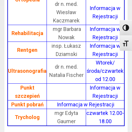
dr n. med.
Informacja w
Wiesław
Rejestracji
Kaczmarek
mgr Barbara
Informacja w
Toggl
Rehabilitacja
Nowak
Rejestracji
Toggle
insp. Łukasz
Informacja w
Rentgen
Dziamski
Rejestracji
Wtorek/
dr n. med.
Ultrasonografia
środa/czwartek
Natalia Fischer
od 12.00
Punkt
Informacja w
szczepień
Rejestracji
Punkt pobrań
Informacja w Rejestracji
mgr Edyta
czwartek 12.00-
Trycholog
Gaumer
18.00