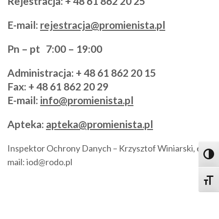
Rejestracja: + 48 61 862 20 25
E-mail:
rejestracja@promienista.pl
Pn – pt 7:00 – 19:00
Administracja
: + 48 61 862 20 15
Fax: + 48 61 862 20 29
E-mail:
info@promienista.pl
Apteka:
apteka@promienista.pl
Inspektor Ochrony Danych – Krzysztof Winiarski, e-
Toggl
mail: iod@rodo.pl
Toggle