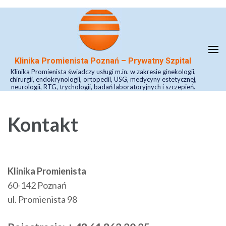
Skip
to
content
(Press
Klinika Promienista Poznań – Prywatny Szpital
Enter)
Klinika Promienista świadczy usługi m.in. w zakresie ginekologii,
chirurgii, endokrynologii, ortopedii, USG, medycyny estetycznej,
neurologii, RTG, trychologii, badań laboratoryjnych i szczepień.
Kontakt
Klinika
Promienista
60-142 Poznań
ul. Promienista 98