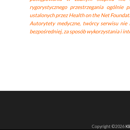
rygorystycznego przestrzegania ogólnie 
ustalonych przez Health on the Net Foundati
Autorytety medyczne, twórcy serwisu nie b
bezpośredniej, za sposób wykorzystania i in
Copyright ©2026
Kl