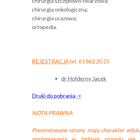
chirurgia szczękowo-twarzowa;
chirurgia onkologiczna;
chirurgia urazowa;
ortopedia.
REJESTRACJA
tel. 61 862 20 25
dr Hołderny Jacek
Druki do pobrania ->
NOTA PRAWNA
Prezentowane strony mają charakter eduka
postępowania w żadnym stopniu nie z