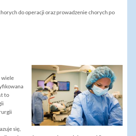
chorych do operacji oraz prowadzenie chorych po
 wiele
tyfikowana
st to
ii
rurgii
zuje się,