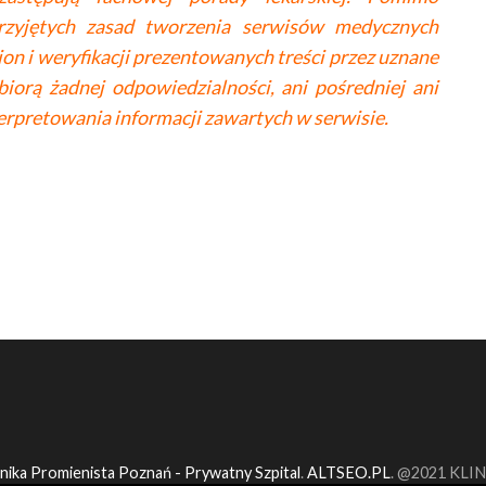
przyjętych zasad tworzenia serwisów medycznych
on i weryfikacji prezentowanych treści przez uznane
iorą żadnej odpowiedzialności, ani pośredniej ani
terpretowania informacji zawartych w serwisie.
inika Promienista Poznań - Prywatny Szpital
.
ALTSEO.PL
. @2021 KLI