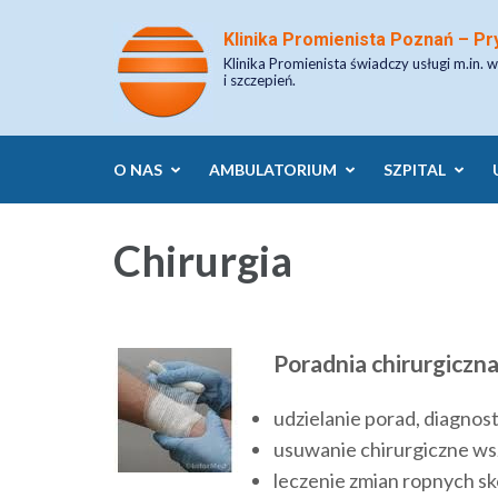
Skip
Klinika Promienista Poznań – Pr
to
Klinika Promienista świadczy usługi m.in. w
content
i szczepień.
(Press
Enter)
O NAS
AMBULATORIUM
SZPITAL
Chirurgia
Poradnia chirurgiczna
udzielanie porad, diagnost
usuwanie chirurgiczne ws
leczenie zmian ropnych sk