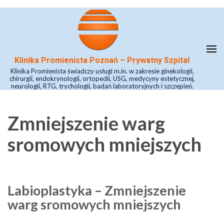
Skip
to
content
(Press
Klinika Promienista Poznań – Prywatny Szpital
Enter)
Klinika Promienista świadczy usługi m.in. w zakresie ginekologii,
chirurgii, endokrynologii, ortopedii, USG, medycyny estetycznej,
neurologii, RTG, trychologii, badań laboratoryjnych i szczepień.
Zmniejszenie warg
sromowych mniejszych
Labioplastyka – Zmniejszenie
warg sromowych mniejszych