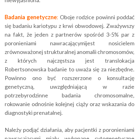
niewyjaśniona.
Badania genetyczne
:
Oboje rodzice powinni poddać
się badaniu kariotypu z krwi obwodowej. Zważywszy
na fakt, że jeden z partnerów spośród 3-5% par z
poronieniami nawracającymijest nosicielem
zrównoważonej strukturalnej anomalii chromosomów,
z których najczęstsza jest translokacja
Robertsonowska badanie to uważa się za niezbędne.
Powinno ono być rozszerzone o konsultację
genetyczną, uwzględniającą w razie
potrzebyrodzinne badania chromosomalne,
rokowanie odnośnie kolejnej ciąży oraz wskazania do
diagnostyki prenatalnej.
Należy podjąć działania, aby pacjentki z poronieniami
nawracającymi miały wykonane cytogenetyczne