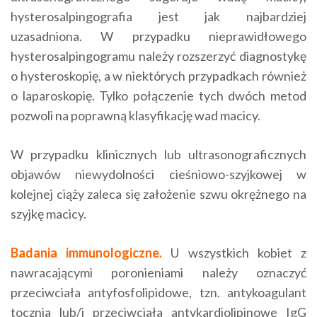
hysterosalpingografia jest jak najbardziej
uzasadniona. W przypadku nieprawidłowego
hysterosalpingogramu należy rozszerzyć diagnostykę
o hysteroskopię, a w niektórych przypadkach również
o laparoskopię. Tylko połączenie tych dwóch metod
pozwoli na poprawną klasyfikację wad macicy.
W przypadku klinicznych lub ultrasonograficznych
objawów niewydolności cieśniowo-szyjkowej w
kolejnej ciąży zaleca się założenie szwu okrężnego na
szyjkę macicy.
Badania immunologiczne.
U wszystkich kobiet z
nawracającymi poronieniami należy oznaczyć
przeciwciała antyfosfolipidowe, tzn. antykoagulant
tocznia lub/i przeciwciała antykardiolipinowe IgG