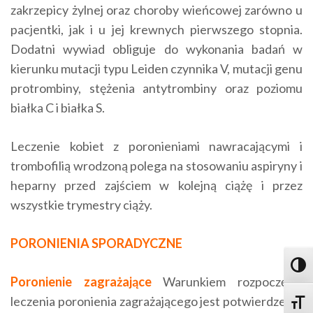
zakrzepicy żylnej oraz choroby wieńcowej zarówno u
pacjentki, jak i u jej krewnych pierwszego stopnia.
Dodatni wywiad obliguje do wykonania badań w
kierunku mutacji typu Leiden czynnika V, mutacji genu
protrombiny, stężenia antytrombiny oraz poziomu
białka C i białka S.
Leczenie kobiet z poronieniami nawracającymi i
trombofilią wrodzoną polega na stosowaniu aspiryny i
heparny przed zajściem w kolejną ciążę i przez
wszystkie trymestry ciąży.
PORONIENIA SPORADYCZNE
Toggl
Poronienie zagrażające
Warunkiem rozpoczęcia
leczenia poronienia zagrażającego jest potwierdzenie
Toggle