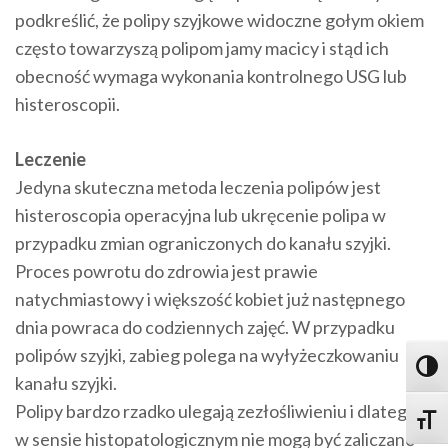
podkreślić, że polipy szyjkowe widoczne gołym okiem
często towarzyszą polipom jamy macicy i stąd ich
obecność wymaga wykonania kontrolnego USG lub
histeroscopii.
Leczenie
Jedyna skuteczna metoda leczenia polipów jest
histeroscopia operacyjna lub ukręcenie polipa w
przypadku zmian ograniczonych do kanału szyjki.
Proces powrotu do zdrowia jest prawie
natychmiastowy i większość kobiet już następnego
dnia powraca do codziennych zajęć. W przypadku
polipów szyjki, zabieg polega na wyłyżeczkowaniu
Toggl
kanału szyjki.
Polipy bardzo rzadko ulegają zezłośliwieniu i dlatego
Toggle
w sensie histopatologicznym nie mogą być zaliczane