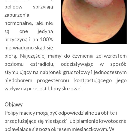
polipów sprzyjają
zaburzenia
hormonalne, ale nie
są one jedyną
przyczyną i na 100%
nie wiadomo skąd się
biorą. Najczęściej mamy do czynienia ze wzrostem
poziomu estradiolu, oddziaływając w sposób
stymulujący na nabłonek gruczołowy i jednoczesnym
niedoborem progesteronu kontrastującego jego
wpływ na przerost błony śluzowej.
Objawy
Polipy macicy mogą być odpowiedzialne za obfite i
przedłużające się miesiączki lub plamienie krwotoczne
pojawiające się poza okresem miesiączkowym. W