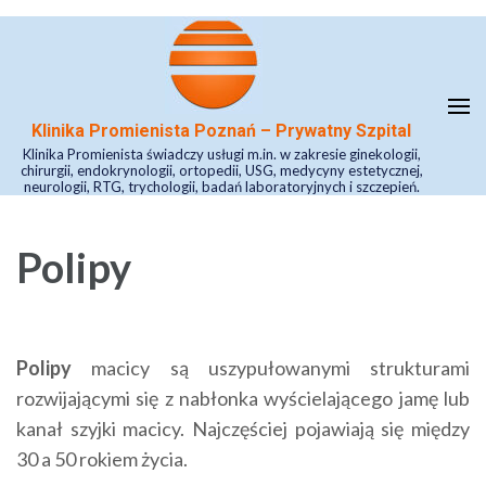
Skip
to
content
(Press
Klinika Promienista Poznań – Prywatny Szpital
Enter)
Klinika Promienista świadczy usługi m.in. w zakresie ginekologii,
chirurgii, endokrynologii, ortopedii, USG, medycyny estetycznej,
neurologii, RTG, trychologii, badań laboratoryjnych i szczepień.
Polipy
Polipy
macicy są uszypułowanymi strukturami
rozwijającymi się z nabłonka wyścielającego jamę lub
kanał szyjki macicy. Najczęściej pojawiają się między
30 a 50 rokiem życia.