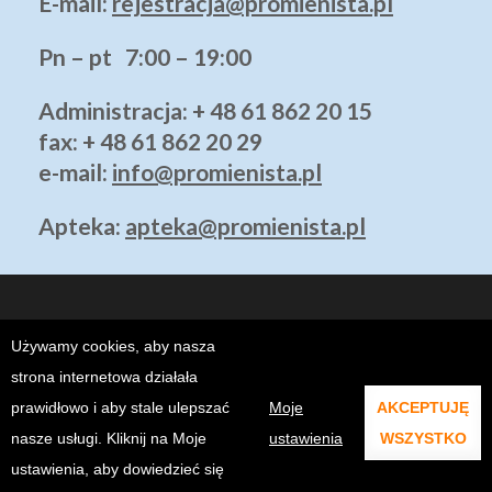
E-mail:
rejestracja@promienista.pl
Pn – pt 7:00 – 19:00
Administracja
: + 48 61 862 20 15
fax: + 48 61 862 20 29
e-mail:
info@promienista.pl
Apteka:
apteka@promienista.pl
Używamy cookies, aby nasza
strona internetowa działała
prawidłowo i aby stale ulepszać
Moje
AKCEPTUJĘ
Copyright ©2026
Klinika Promienista Poznań - Prywatny Szpital
.
ALTSEO.PL
. @2021 KLINIKA PROMIENISTA.
nasze usługi. Kliknij na Moje
ustawienia
WSZYSTKO
ustawienia, aby dowiedzieć się