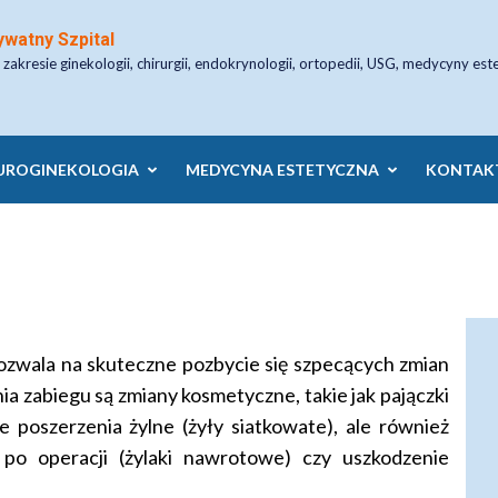
ywatny Szpital
 zakresie ginekologii, chirurgii, endokrynologii, ortopedii, USG, medycyny est
UROGINEKOLOGIA
MEDYCYNA ESTETYCZNA
KONTAK
 pozwala na skuteczne pozbycie się szpecących zmian
a zabiegu są zmiany kosmetyczne, takie jak pajączki
ie poszerzenia żylne (żyły siatkowate), ale również
e po operacji (żylaki nawrotowe) czy uszkodzenie