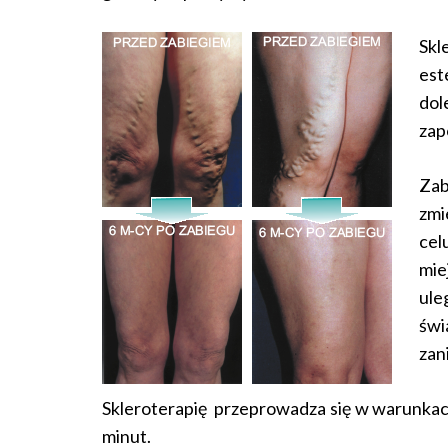
Skl
est
dol
zap
Za
zmi
cel
mie
ule
świ
zan
Skleroterapię przeprowadza się w warunkac
minut.