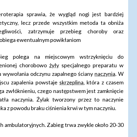
eroterapia sprawia, że wygląd nogi jest bardziej
etyczny, lecz przede wszystkim metoda ta obniża
egliwości, zatrzymuje przebieg choroby oraz
obiega ewentualnym powikłaniom
bieg polega na miejscowym wstrzyknięciu do
enionej chorobowo
żyły
specjalnego preparatu w
u wywołania odczynu zapalnego ściany
naczynia
. W
jscu zapalenia powstaje
skrzeplina
, która z czasem
ga zwłóknieniu, czego następstwem jest zamknięcie
atła naczynia. Żylak tworzony przez to naczynie
ika z powodu braku ciśnienia krwi w tym naczyniu.
h ambulatoryjnych. Zabieg trwa zwykle około 20-30