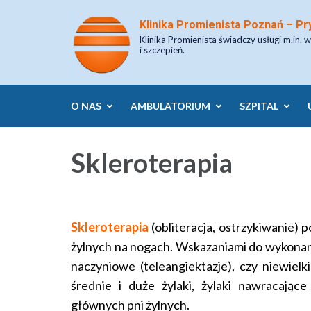
Skip
Klinika Promienista Poznań – Pr
to
Klinika Promienista świadczy usługi m.in. w
content
i szczepień.
(Press
Enter)
O NAS
AMBULATORIUM
SZPITAL
Skleroterapia
Skleroterapia
(obliteracja, ostrzykiwanie)
żylnych na nogach. Wskazaniami do wykonani
naczyniowe (teleangiektazje), czy niewielk
średnie i duże żylaki, żylaki nawracając
głównych pni żylnych.