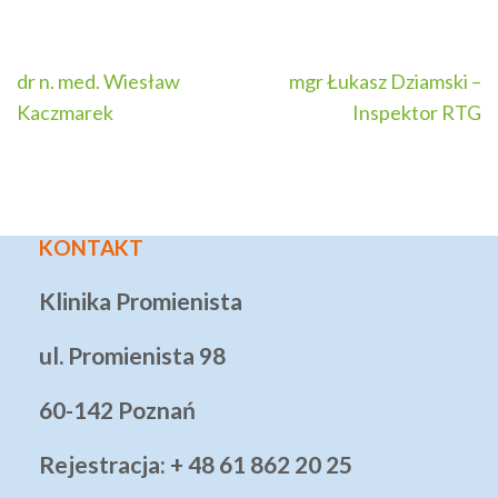
Nawigacja
dr n. med. Wiesław
mgr Łukasz Dziamski –
wpisu
Kaczmarek
Inspektor RTG
KONTAKT
Klinika Promienista
ul. Promienista 98
60-142 Poznań
Rejestracja: + 48 61 862 20 25