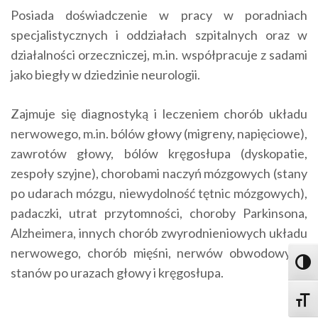
Posiada doświadczenie w pracy w poradniach
specjalistycznych i oddziałach szpitalnych oraz w
działalności orzeczniczej, m.in. współpracuje z sadami
jako biegły w dziedzinie neurologii.
Zajmuje się diagnostyką i leczeniem chorób układu
nerwowego, m.in. bólów głowy (migreny, napięciowe),
zawrotów głowy, bólów kręgosłupa (dyskopatie,
zespoły szyjne), chorobami naczyń mózgowych (stany
po udarach mózgu, niewydolność tętnic mózgowych),
padaczki, utrat przytomności, choroby Parkinsona,
Alzheimera, innych chorób zwyrodnieniowych układu
nerwowego, chorób mięśni, nerwów obwodowych,
Toggl
stanów po urazach głowy i kręgosłupa.
Toggle