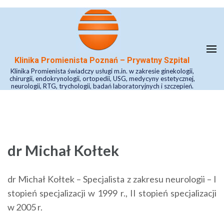
Skip
to
content
(Press
Klinika Promienista Poznań – Prywatny Szpital
Enter)
Klinika Promienista świadczy usługi m.in. w zakresie ginekologii,
chirurgii, endokrynologii, ortopedii, USG, medycyny estetycznej,
neurologii, RTG, trychologii, badań laboratoryjnych i szczepień.
dr Michał Kołtek
dr Michał Kołtek – Specjalista z zakresu neurologii – I
stopień specjalizacji w 1999 r., II stopień specjalizacji
w 2005 r.