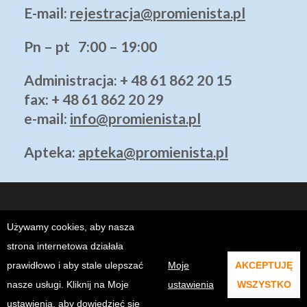
E-mail:
rejestracja@promienista.pl
Pn – pt 7:00 – 19:00
Administracja
: + 48 61 862 20 15
fax: + 48 61 862 20 29
e-mail:
info@promienista.pl
Apteka:
apteka@promienista.pl
Używamy cookies, aby nasza
strona internetowa działała
prawidłowo i aby stale ulepszać
Moje
AKCEPTUJĘ
Copyright ©2026
Klinika Promienista Poznań - Prywatny Szpital
.
ALTSEO.PL
. @2021 KLINIKA PROMIENISTA.
nasze usługi. Kliknij na Moje
ustawienia
WSZYSTKO
ustawienia, aby dowiedzieć się