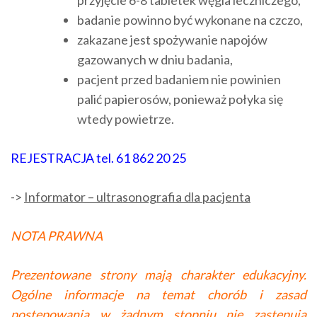
przyjęcie 6-8 tabletek węgla leczniczego,
badanie powinno być wykonane na czczo,
zakazane jest spożywanie napojów
gazowanych w dniu badania,
pacjent przed badaniem nie powinien
palić papierosów, ponieważ połyka się
wtedy powietrze.
REJESTRACJA tel. 61 862 20 25
->
Informator – ultrasonografia dla pacjenta
NOTA PRAWNA
Prezentowane strony mają charakter edukacyjny.
Ogólne informacje na temat chorób i zasad
postępowania w żadnym stopniu nie zastępują