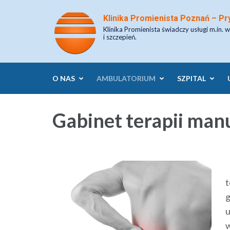
Skip
Klinika Promienista Poznań – Pr
to
Klinika Promienista świadczy usługi m.in. w
content
i szczepień.
(Press
Enter)
O NAS
AMBULATORIUM
SZPITAL
Gabinet terapii manua
u