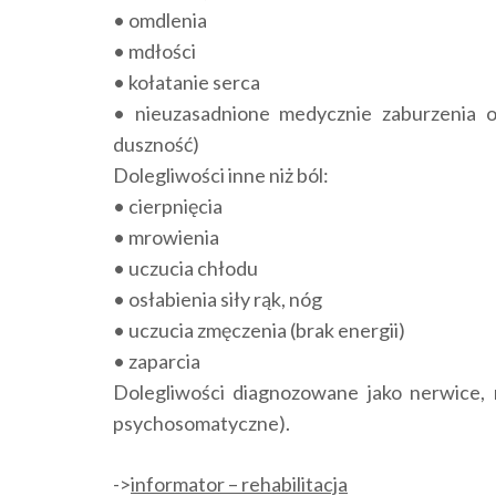
• omdlenia
• mdłości
• kołatanie serca
• nieuzasadnione medycznie zaburzenia 
duszność)
Dolegliwości inne niż ból:
• cierpnięcia
• mrowienia
• uczucia chłodu
• osłabienia siły rąk, nóg
• uczucia zmęczenia (brak energii)
• zaparcia
Dolegliwości diagnozowane jako nerwice, 
psychosomatyczne).
->
informator – rehabilitacja