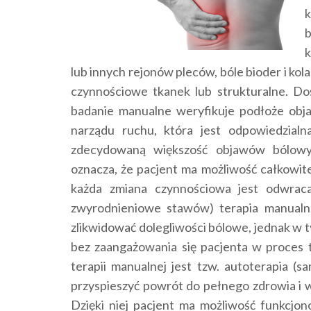
k
b
k
lub innych rejonów pleców, bóle bioder i k
czynnościowe tkanek lub strukturalne. D
badanie manualne weryfikuje podłoże obja
narządu ruchu, która jest odpowiedzial
zdecydowaną większość objawów bólowy
oznacza, że pacjent ma możliwość całkowite
każda zmiana czynnościowa jest odwraca
zwyrodnieniowe stawów) terapia manualn
zlikwidować dolegliwości bólowe, jednak w
bez zaangażowania się pacjenta w proces
terapii manualnej jest tzw. autoterapia (
przyspieszyć powrót do pełnego zdrowia i w 
Dzięki niej pacjent ma możliwość funkcjon