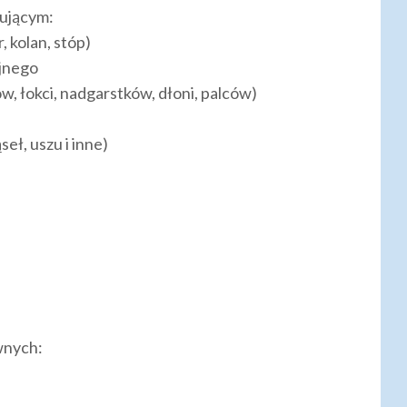
iującym:
, kolan, stóp)
yjnego
, łokci, nadgarstków, dłoni, palców)
eł, uszu i inne)
wnych: