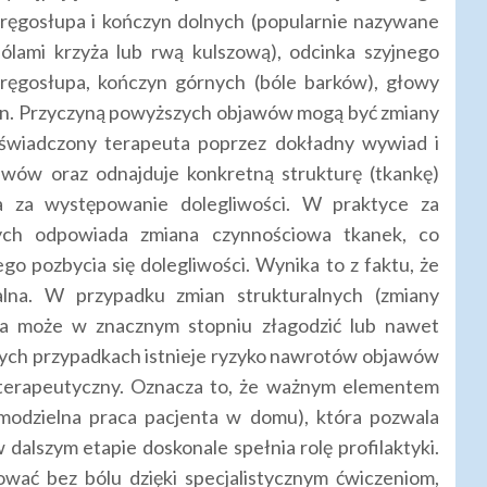
ręgosłupa i kończyn dolnych (popularnie nazywane
ólami krzyża lub rwą kulszową), odcinka szyjnego
ręgosłupa, kończyn górnych (bóle barków), głowy
olan. Przyczyną powyższych objawów mogą być zmiany
oświadczony terapeuta poprzez dokładny wywiad i
wów oraz odnajduje konkretną strukturę (tkankę)
na za występowanie dolegliwości. W praktyce za
ch odpowiada zmiana czynnościowa tkanek, co
go pozbycia się dolegliwości. Wynika to z faktu, że
lna. W przypadku zmian strukturalnych (zmiany
a może w znacznym stopniu złagodzić lub nawet
 tych przypadkach istnieje ryzyko nawrotów objawów
 terapeutyczny. Oznacza to, że ważnym elementem
samodzielna praca pacjenta w domu), która pozwala
dalszym etapie doskonale spełnia rolę profilaktyki.
ować bez bólu dzięki specjalistycznym ćwiczeniom,