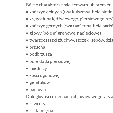
Bóle o charakterze miejscowym lub promien
• kończyn dolnych (rwa kulszowa, bóle bioder
• kręgosłupa lędźwiowego, piersiowego, sz
• kończyn górnych (rwa ramienna, bóle barków
• głowy (bóle migrenowe, napięciowe)
• twarzoczaszki (żuchwy, szczęki, zębów, dziąs
• brzucha
• podbrzusza
• bóle klatki piersiowej
• miednicy
• kości ogonowej
• genitaliów
• pachwin
Dolegliwości o cechach objawów wegetaty
• zawroty
• zasłabnięcia