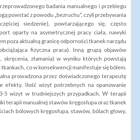
przeprowadzonego badania manualnego i przebiegu
ogą powstać z powodu „bezruchu”, czyli przebywania
zęściej siedzenie), powtarzającego się, często
port oparty na asymetrycznej pracy ciała, nawyki
em poza aktualną granicę odporności tkanek narządu
obciążająca fizyczna praca). Inną grupą objawów
, skręcenia, złamania) w wyniku których powstają
 tkankach, co w konsekwencji manifestuje się bólem.
alna prowadzona przez doświadczonego terapeutę
e efekty. Ilość wizyt potrzebnych na opanowanie
 3-5 wizyt w trudniejszych przypadkach. W terapii
iki terapii manualnej stawów kręgosłupa oraz tkanek
ściach bólowych kręgosłupa, stawów, bólach głowy,