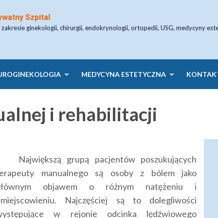
ywatny Szpital
 zakresie ginekologii, chirurgii, endokrynologii, ortopedii, USG, medycyny est
UROGINEKOLOGIA
MEDYCYNA ESTETYCZNA
KONTAK
lnej i rehabilitacji
Największą grupą pacjentów poszukujących
terapeuty manualnego są osoby z bólem jako
głównym objawem o różnym natężeniu i
miejscowieniu. Najczęściej są to dolegliwości
występujące w rejonie odcinka lędźwiowego