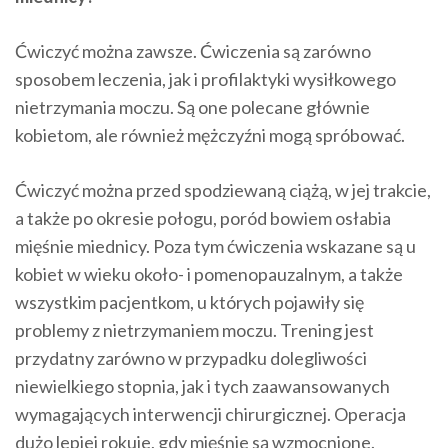
Ćwiczyć można zawsze. Ćwiczenia są zarówno
sposobem leczenia, jak i profilaktyki wysiłkowego
nietrzymania moczu. Są one polecane głównie
kobietom, ale również mężczyźni mogą spróbować.
Ćwiczyć można przed spodziewaną ciążą, w jej trakcie,
a także po okresie połogu, poród bowiem osłabia
mięśnie miednicy. Poza tym ćwiczenia wskazane są u
kobiet w wieku około- i pomenopauzalnym, a także
wszystkim pacjentkom, u których pojawiły się
problemy z nietrzymaniem moczu. Trening jest
przydatny zarówno w przypadku dolegliwości
niewielkiego stopnia, jak i tych zaawansowanych
wymagających interwencji chirurgicznej. Operacja
dużo lepiej rokuje, gdy mięśnie są wzmocnione.