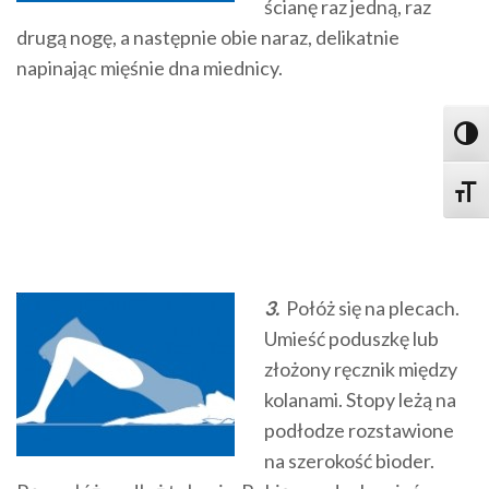
ścianę raz jedną, raz
drugą nogę, a następnie obie naraz, delikatnie
napinając mięśnie dna miednicy.
Toggl
Toggle
3.
Połóż się na plecach.
Umieść poduszkę lub
złożony ręcznik między
kolanami. Stopy leżą na
podłodze rozstawione
na szerokość bioder.