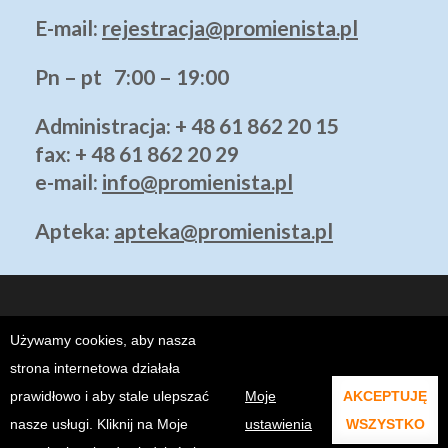
E-mail:
rejestracja@promienista.pl
Pn – pt 7:00 – 19:00
Administracja
: + 48 61 862 20 15
fax: + 48 61 862 20 29
e-mail:
info@promienista.pl
Apteka:
apteka@promienista.pl
Używamy cookies, aby nasza
strona internetowa działała
prawidłowo i aby stale ulepszać
Moje
AKCEPTUJĘ
Copyright ©2026
Klinika Promienista Poznań - Prywatny Szpital
.
ALTSEO.PL
. @2021 KLINIKA PROMIENISTA.
nasze usługi. Kliknij na Moje
ustawienia
WSZYSTKO