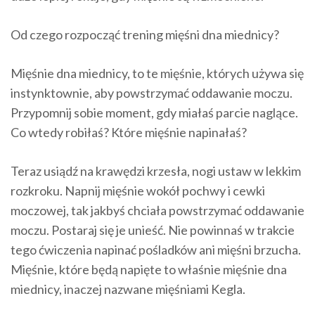
Od czego rozpocząć trening mięśni dna miednicy?
Mięśnie dna miednicy, to te mięśnie, których używa się
instynktownie, aby powstrzymać oddawanie moczu.
Przypomnij sobie moment, gdy miałaś parcie naglące.
Co wtedy robiłaś? Które mięśnie napinałaś?
Teraz usiądź na krawędzi krzesła, nogi ustaw w lekkim
rozkroku. Napnij mięśnie wokół pochwy i cewki
moczowej, tak jakbyś chciała powstrzymać oddawanie
moczu. Postaraj się je unieść. Nie powinnaś w trakcie
tego ćwiczenia napinać pośladków ani mięśni brzucha.
Mięśnie, które będą napięte to właśnie mięśnie dna
miednicy, inaczej nazwane mięśniami Kegla.