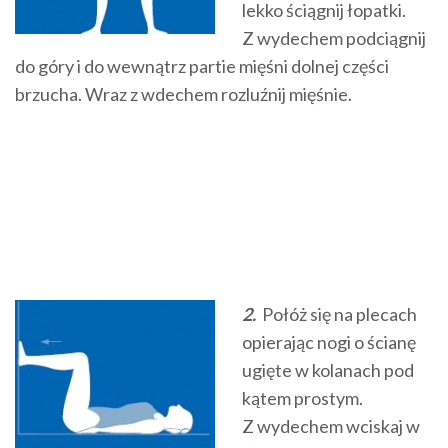
lekko ściągnij łopatki.
Z wydechem podciągnij
do góry i do wewnątrz partie mięśni dolnej części
brzucha. Wraz z wdechem rozluźnij mięśnie.
2.
Połóż się na plecach
opierając nogi o ścianę
ugięte w kolanach pod
kątem prostym.
Z wydechem wciskaj w