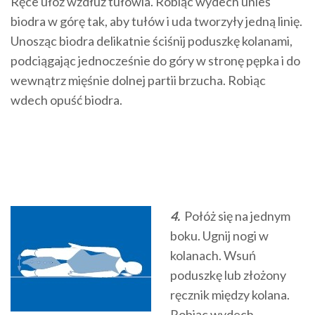
Ręce ułóż wzdłuż tułowia. Robiąc wydech unieś
biodra w górę tak, aby tułów i uda tworzyły jedną linię.
Unosząc biodra delikatnie ściśnij poduszkę kolanami,
podciągając jednocześnie do góry w stronę pępka i do
wewnątrz mięśnie dolnej partii brzucha. Robiąc
wdech opuść biodra.
4.
Połóż się na jednym
boku. Ugnij nogi w
kolanach. Wsuń
poduszkę lub złożony
ręcznik między kolana.
Robiąc wydech