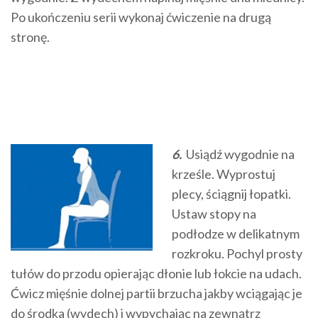
Po ukończeniu serii wykonaj ćwiczenie na drugą
stronę.
6.
Usiądź wygodnie na
krześle. Wyprostuj
plecy, ściągnij łopatki.
Ustaw stopy na
podłodze w delikatnym
rozkroku. Pochyl prosty
tułów do przodu opierając dłonie lub łokcie na udach.
Ćwicz mięśnie dolnej partii brzucha jakby wciągając je
do środka (wydech) i wypychając na zewnątrz