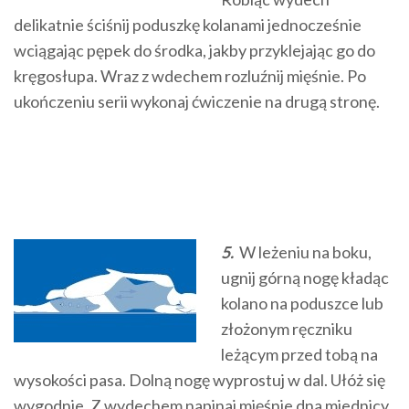
delikatnie ściśnij poduszkę kolanami jednocześnie
wciągając pępek do środka, jakby przyklejając go do
kręgosłupa. Wraz z wdechem rozluźnij mięśnie. Po
ukończeniu serii wykonaj ćwiczenie na drugą stronę.
5.
W leżeniu na boku,
ugnij górną nogę kładąc
kolano na poduszce lub
złożonym ręczniku
leżącym przed tobą na
wysokości pasa. Dolną nogę wyprostuj w dal. Ułóż się
wygodnie. Z wydechem napinaj mięśnie dna miednicy.