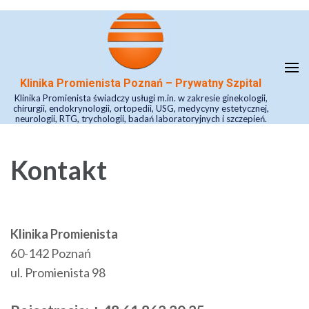
Skip
to
content
(Press
Klinika Promienista Poznań – Prywatny Szpital
Enter)
Klinika Promienista świadczy usługi m.in. w zakresie ginekologii,
chirurgii, endokrynologii, ortopedii, USG, medycyny estetycznej,
neurologii, RTG, trychologii, badań laboratoryjnych i szczepień.
Kontakt
Klinika
Promienista
60-142 Poznań
ul. Promienista 98