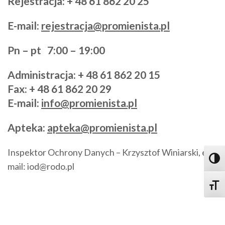
Rejestracja: + 48 61 862 20 25
E-mail:
rejestracja@promienista.pl
Pn – pt 7:00 – 19:00
Administracja
: + 48 61 862 20 15
Fax: + 48 61 862 20 29
E-mail:
info@promienista.pl
Apteka:
apteka@promienista.pl
Inspektor Ochrony Danych – Krzysztof Winiarski, e-
Toggl
mail: iod@rodo.pl
Toggle