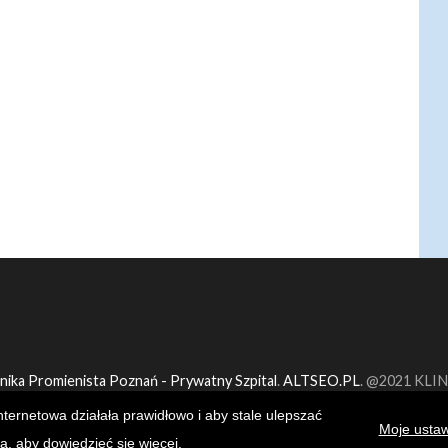
inika Promienista Poznań - Prywatny Szpital
.
ALTSEO.PL
. @2021 KLI
ternetowa działała prawidłowo i aby stale ulepszać
Moje ustaw
ia, aby dowiedzieć się więcej.