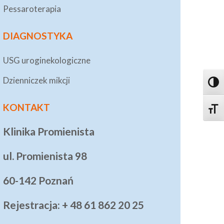
Pessaroterapia
DIAGNOSTYKA
USG uroginekologiczne
Dzienniczek mikcji
Toggl
KONTAKT
Toggle
Klinika Promienista
ul. Promienista 98
60-142 Poznań
Rejestracja: + 48 61 862 20 25