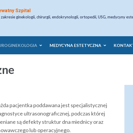
ywatny Szpital
 zakresie ginekologii, chirurgii, endokrynologii, ortopedii, USG, medycyny est
UROGINEKOLOGIA
MEDYCYNA ESTETYCZNA
KONTAK
zne
żda pacjentka poddawana jest specjalistycznej
agnostyce ultrasonograficznej, podczas której
eniane są defekty struktur dna miednicy oraz
chowawczego lub operacyjnego.