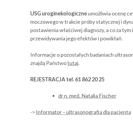
USG uroginekologiczne
umożliwia ocenę ce
moczowego w trakcie próby statycznej i dyn
postawienia właściwej diagnozy, a co za tym
przewidywania jego efektów i powikłań.
Informacje o pozostałych badaniach ultras
znajdą Państwo
tutaj
.
REJESTRACJA tel. 61 862 20 25
dr n. med. Natalia Fischer
->
Informator – ultrasonografia dla pacjenta