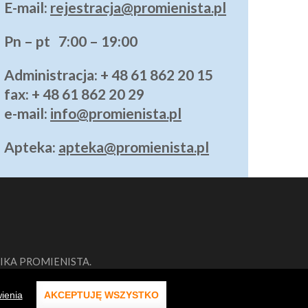
E-mail:
rejestracja@promienista.pl
Pn – pt 7:00 – 19:00
Administracja
: + 48 61 862 20 15
fax: + 48 61 862 20 29
e-mail:
info@promienista.pl
Apteka:
apteka@promienista.pl
NIKA PROMIENISTA.
ienia
AKCEPTUJĘ WSZYSTKO