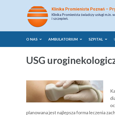
Skip
Klinika Promienista Poznań – Pr
to
Klinika Promienista świadczy usługi m.in. w
content
i szczepień.
(Press
Enter)
O NAS
AMBULATORIUM
SZPITAL
USG uroginekologic
Ka
di
oc
planowana jest najlepsza forma leczenia za