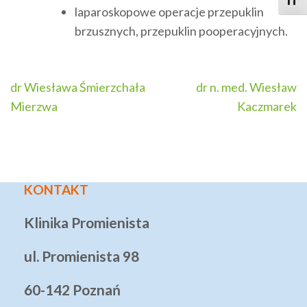
Toggle
laparoskopowe operacje przepuklin
brzusznych, przepuklin pooperacyjnych.
Nawigacja
dr Wiesława Śmierzchała
dr n. med. Wiesław
wpisu
Mierzwa
Kaczmarek
KONTAKT
Klinika Promienista
ul. Promienista 98
60-142 Poznań