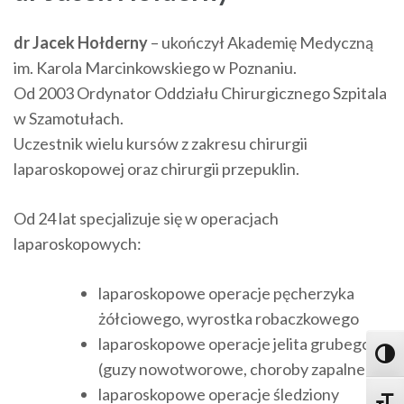
dr Jacek Hołderny
– ukończył Akademię Medyczną
im. Karola Marcinkowskiego w Poznaniu.
Od 2003 Ordynator Oddziału Chirurgicznego Szpitala
w Szamotułach.
Uczestnik wielu kursów z zakresu chirurgii
laparoskopowej oraz chirurgii przepuklin.
Od 24 lat specjalizuje się w operacjach
laparoskopowych:
laparoskopowe operacje pęcherzyka
żółciowego, wyrostka robaczkowego
laparoskopowe operacje jelita grubego
Toggl
(guzy nowotworowe, choroby zapalne)
laparoskopowe operacje śledziony