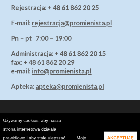
Rejestracja: + 48 61 862 20 25
E-mail:
rejestracja@promienista.pl
Pn – pt 7:00 – 19:00
Administracja
: + 48 61 862 20 15
fax: + 48 61 862 20 29
e-mail:
info@promienista.pl
Apteka:
apteka@promienista.pl
Używamy cookies, aby nasza
strona internetowa działała
prawidłowo i aby stale ulepszać
Moje
AKCEPTUJĘ
Copyright ©2026
Klinika Promienista Poznań - Prywatny Szpital
.