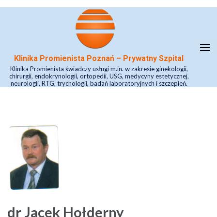
Skip
to
content
(Press
Klinika Promienista Poznań – Prywatny Szpital
Enter)
Klinika Promienista świadczy usługi m.in. w zakresie ginekologii,
chirurgii, endokrynologii, ortopedii, USG, medycyny estetycznej,
neurologii, RTG, trychologii, badań laboratoryjnych i szczepień.
dr Jacek Hołderny