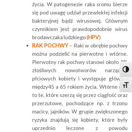
życia. W patogenezie raka sromu bierze
się pod uwagę udział przewlekłej infekcji
bakteryjnej bądź wirusowej. Głównym
czynnikiem jest prawdopodobnie wirus
brodawczaka ludzkiego (
HPV
)
RAK POCHWY
– Raki w obrębie pochwy
można podzielić na pierwotne i wtórne.
Pierwotny rak pochwy stanowi około 1%
złośliwych nowotworów narządów
Toggl
płciowych kobiety i występuje głównie
Toggle
między45 a 65 rokiem życia. Wtórne raki
to te, które szerzą się przez ciągłość oraz
przerzutowe, pochodzące np. z trzonu
macicy, jajników. W grupie zwiększonego
ryzyka znajdują się kobiety, które były
uprzednio leczone z powodu