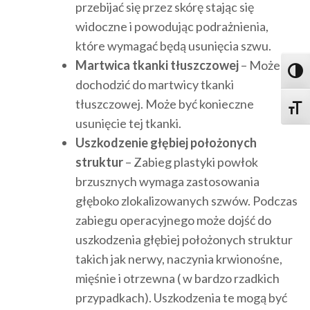
przebijać się przez skórę stając się
widoczne i powodując podrażnienia,
które wymagać będą usunięcia szwu.
Martwica tkanki tłuszczowej
– Może
Toggl
dochodzić do martwicy tkanki
tłuszczowej. Może być konieczne
Toggle
usunięcie tej tkanki.
Uszkodzenie głębiej położonych
struktur
– Zabieg plastyki powłok
brzusznych wymaga zastosowania
głęboko zlokalizowanych szwów. Podczas
zabiegu operacyjnego może dojść do
uszkodzenia głębiej położonych struktur
takich jak nerwy, naczynia krwionośne,
mięśnie i otrzewna ( w bardzo rzadkich
przypadkach). Uszkodzenia te mogą być