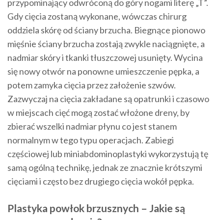
przypominający odwróconą do góry nogami literę „T”.
Gdy cięcia zostaną wykonane, wówczas chirurg
oddziela skórę od ściany brzucha. Biegnące pionowo
mięśnie ściany brzucha zostają zwykle naciągnięte, a
nadmiar skóry i tkanki tłuszczowej usunięty. Wycina
się nowy otwór na ponowne umieszczenie pępka, a
potem zamyka cięcia przez założenie szwów.
Zazwyczaj na cięcia zakładane są opatrunki i czasowo
w miejscach cięć mogą zostać włożone dreny, by
zbierać wszelki nadmiar płynu co jest stanem
normalnym w tego typu operacjach. Zabiegi
częściowej lub miniabdominoplastyki wykorzystują tę
samą ogólną technikę, jednak ze znacznie krótszymi
cięciami i często bez drugiego cięcia wokół pępka.
Plastyka powłok brzusznych – Jakie są