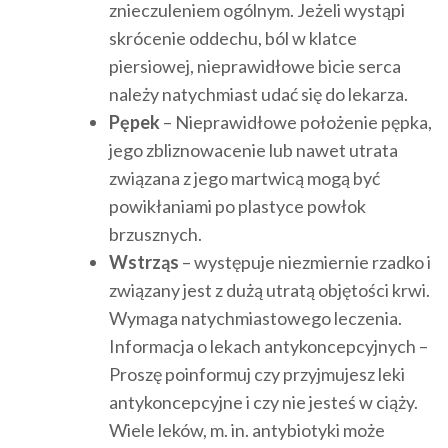
znieczuleniem ogólnym. Jeżeli wystąpi
skrócenie oddechu, ból w klatce
piersiowej, nieprawidłowe bicie serca
należy natychmiast udać się do lekarza.
Pępek
– Nieprawidłowe położenie pępka,
jego zbliznowacenie lub nawet utrata
związana z jego martwicą mogą być
powikłaniami po plastyce powłok
brzusznych.
Wstrząs
– występuje niezmiernie rzadko i
związany jest z dużą utratą objętości krwi.
Wymaga natychmiastowego leczenia.
Informacja o lekach antykoncepcyjnych –
Proszę poinformuj czy przyjmujesz leki
antykoncepcyjne i czy nie jesteś w ciąży.
Wiele leków, m. in. antybiotyki może