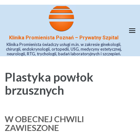
Skip
to
content
(Press
Klinika Promienista Poznań – Prywatny Szpital
Enter)
Klinika Promienista świadczy usługi m.in. w zakresie ginekologii,
chirurgii, endokrynologii, ortopedii, USG, medycyny estetycznej,
neurologii, RTG, trychologii, badań laboratoryjnych i szczepień.
Plastyka powłok
brzusznych
W OBECNEJ CHWILI
ZAWIESZONE